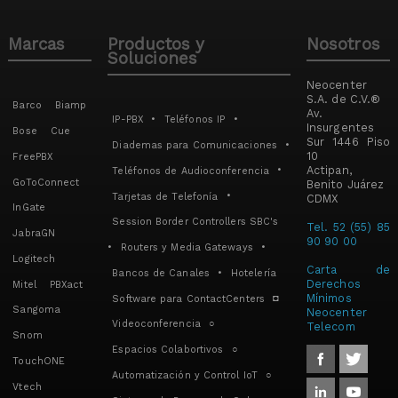
Marcas
Productos y
Nosotros
Soluciones
Neocenter
S.A. de C.V.®
Barco
Biamp
Av.
IP-PBX
•
Teléfonos IP
•
Insurgentes
Bose
Cue
Sur 1446 Piso
Diademas para Comunicaciones
•
10
FreePBX
Actipan,
Teléfonos de Audioconferencia
•
GoToConnect
Benito Juárez
Tarjetas de Telefonía
•
CDMX
InGate
Session Border Controllers SBC's
Tel. 52 (55) 85
JabraGN
90 90 00
•
Routers y Media Gateways
•
Logitech
Carta de
Bancos de Canales
•
Hotelería
Derechos
Mitel
PBXact
Mínimos
Software para ContactCenters
◘
Sangoma
Neocenter
Videoconferencia
○
Telecom
Snom
Espacios Colabortivos
○
TouchONE
Automatización y Control IoT
○
Vtech